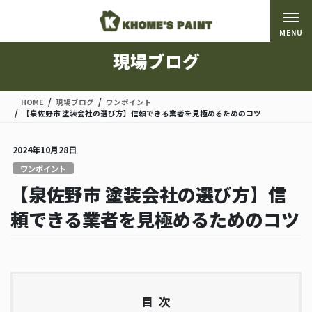
コ
ナ
ン
ビ
MENU
テ
ゲ
ン
ー
現場ブログ
ツ
シ
に
ョ
移
ン
HOME
現場ブログ
ワンポイント
動
に
【泉佐野市 塗装会社の選び方】信頼できる業者を見極めるためのコツ
移
動
2024年10月28日
ワンポイント
【泉佐野市 塗装会社の選び方】信
頼できる業者を見極めるためのコツ
目次