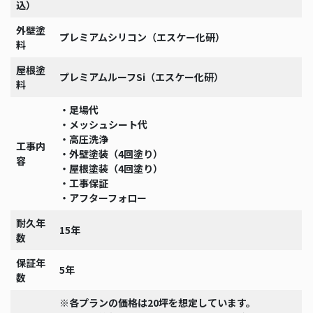
込）
外壁塗
プレミアムシリコン（エスケー化研）
料
屋根塗
プレミアムルーフSi（エスケー化研）
料
・足場代
・メッシュシート代
・高圧洗浄
工事内
・外壁塗装（4回塗り）
容
・屋根塗装（4回塗り）
・工事保証
・アフターフォロー
耐久年
15年
数
保証年
5年
数
※各プランの価格は20坪を想定しています。