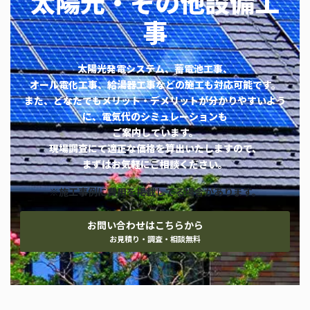
太陽光・その他設備工
事
太陽光発電システム、蓄電池工事、
オール電化工事、給湯器工事などの施工も対応可能です。
また、どなたでもメリット・デメリットが分かりやすいよう
に、電気代のシミュレーションも
ご案内しています。
現場調査にて適正な価格を算出いたしますので、
まずはお気軽にご相談ください。
※施工事例に費用を掲載してる場合があります。
お問い合わせはこちらから
お見積り・調査・相談無料