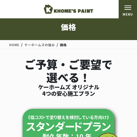
コ
ナ
ン
ビ
MENU
テ
ゲ
ン
ー
価格
ツ
シ
に
ョ
移
ン
HOME
ケーホームズの強み
価格
動
に
移
ご予算・ご要望で
動
選べる！
ケーホームズ オリジナル
4つの安心施工プラン