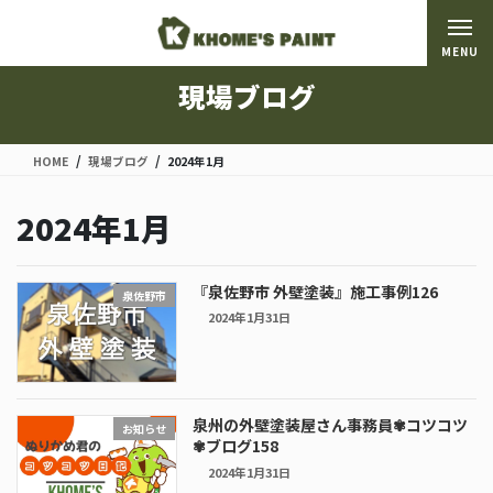
コ
ナ
ン
ビ
MENU
テ
ゲ
ン
ー
現場ブログ
ツ
シ
に
ョ
移
ン
HOME
現場ブログ
2024年1月
動
に
移
2024年1月
動
『泉佐野市 外壁塗装』施工事例126
泉佐野市
2024年1月31日
泉州の外壁塗装屋さん事務員✾コツコツ
お知らせ
✾ブログ158
2024年1月31日