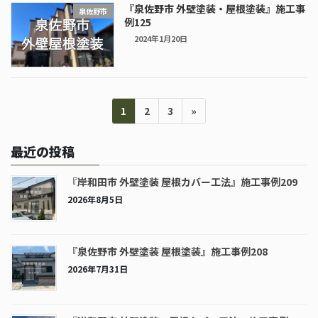
『泉佐野市 外壁塗装・屋根塗装』施工事
泉佐野市
例125
2024年1月20日
投
ペ
ペ
ペ
1
2
3
»
稿
ー
ー
ー
の
ジ
ジ
ジ
ペ
最近の投稿
ー
ジ
『岸和田市 外壁塗装 屋根カバー工法』施工事例209
送
2026年8月5日
り
『泉佐野市 外壁塗装 屋根塗装』施工事例208
2026年7月31日