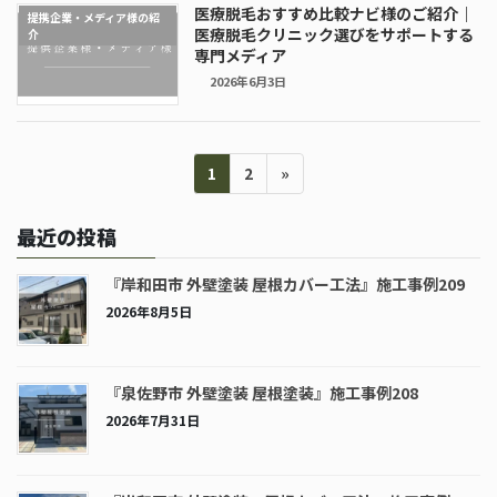
医療脱毛おすすめ比較ナビ様のご紹介｜
提携企業・メディア様の紹
医療脱毛クリニック選びをサポートする
介
専門メディア
2026年6月3日
投
ペ
ペ
1
2
»
稿
ー
ー
の
ジ
ジ
ペ
最近の投稿
ー
ジ
『岸和田市 外壁塗装 屋根カバー工法』施工事例209
送
2026年8月5日
り
『泉佐野市 外壁塗装 屋根塗装』施工事例208
2026年7月31日