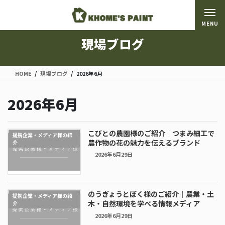
コ
ナ
ン
ビ
MENU
テ
ゲ
ン
ー
現場ブログ
ツ
シ
に
ョ
移
ン
HOME
現場ブログ
2026年6月
動
に
移
2026年6月
動
こびとの農園様のご紹介｜つまみ細工で
提携企業・メディア様の紹
農作物の花の魅力を伝えるブランド
介
2026年6月29日
のうぎょうとぼく様のご紹介｜農業・土
提携企業・メディア様の紹
木・自然環境を学べる情報メディア
介
2026年6月29日