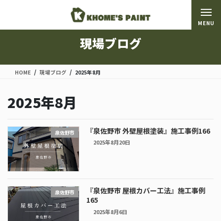
コ
ナ
ン
ビ
MENU
テ
ゲ
ン
ー
現場ブログ
ツ
シ
に
ョ
移
ン
HOME
現場ブログ
2025年8月
動
に
移
2025年8月
動
『泉佐野市 外壁屋根塗装』施工事例166
泉佐野市
2025年8月20日
『泉佐野市 屋根カバー工法』施工事例
泉佐野市
165
2025年8月6日