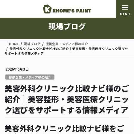
コ
ナ
ン
ビ
MENU
テ
ゲ
ン
ー
現場ブログ
ツ
シ
に
ョ
移
ン
HOME
現場ブログ
提携企業・メディア様の紹介
動
に
美容外科クリニック比較ナビ様のご紹介｜美容整形・美容医療クリニック選びを
移
サポートする情報メディア
動
2026年6月3日
提携企業・メディア様の紹介
美容外科クリニック比較ナビ様のご
紹介｜美容整形・美容医療クリニッ
ク選びをサポートする情報メディア
美容外科クリニック比較ナビ様をご