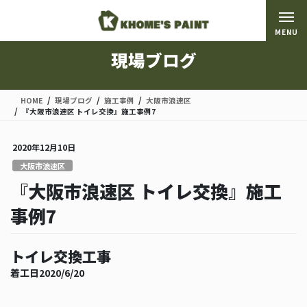
コ
ナ
ン
ビ
MENU
テ
ゲ
ン
ー
現場ブログ
ツ
シ
に
ョ
移
ン
HOME
現場ブログ
施工事例
大阪市浪速区
動
に
『大阪市浪速区 トイレ交換』施工事例7
移
動
2020年12月10日
大阪市浪速区
『大阪市浪速区 トイレ交換』施工
事例7
トイレ交換工事
着工日2020/6/20