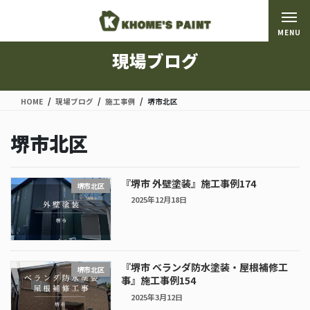
コ
ナ
ン
ビ
MENU
テ
ゲ
ン
ー
現場ブログ
ツ
シ
に
ョ
移
ン
HOME
現場ブログ
施工事例
堺市北区
動
に
移
堺市北区
動
『堺市 外壁塗装』施工事例174
堺市北区
2025年12月18日
『堺市 ベランダ防水塗装・屋根補修工
堺市北区
事』施工事例154
2025年3月12日