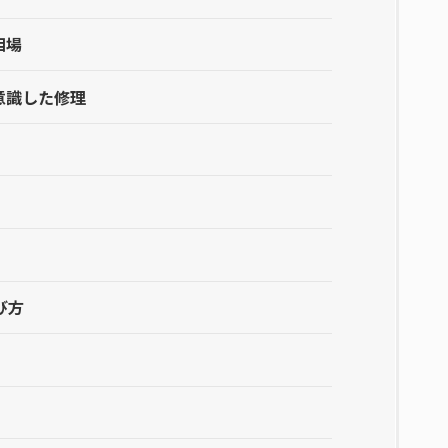
相場
意識した修理
び方