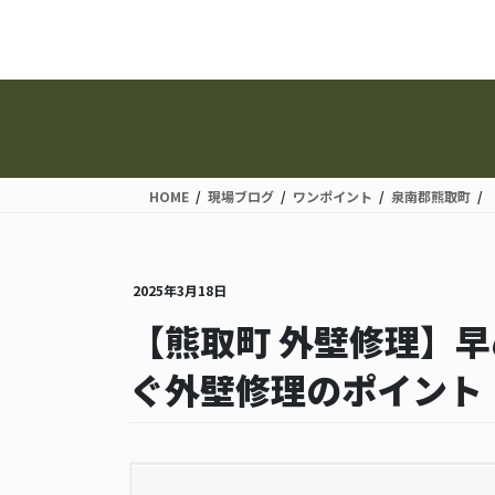
コ
ナ
ン
ビ
テ
ゲ
ン
ー
ツ
シ
に
ョ
移
ン
動
に
HOME
現場ブログ
ワンポイント
泉南郡熊取町
移
動
2025年3月18日
【熊取町 外壁修理】
ぐ外壁修理のポイント