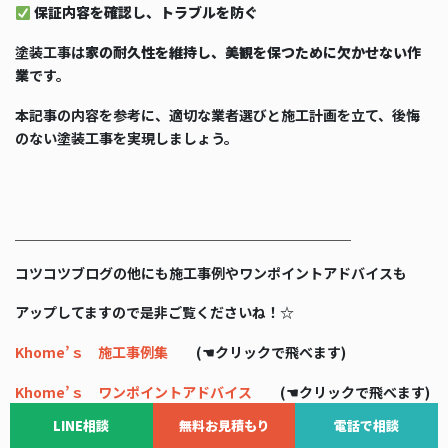
保証内容を確認し、トラブルを防ぐ
塗装工事は
家の耐久性を維持し、美観を保つために欠かせない作
業
です。
本記事の内容を参考に、適切な業者選びと施工計画を立て、後悔
のない塗装工事を実現しましょう。
＿＿＿＿＿＿＿＿＿＿＿＿＿＿＿＿＿＿＿＿＿＿＿＿
コツコツブログの他にも施工事例やワンポイントアドバイスも
アップしてますので是非ご覧くださいね！☆
Khome’ｓ 施工事例集
(☚クリックで飛べます)
Khome’ｓ ワンポイントアドバイス
(☚クリックで飛べます)
LINE相談
無料お見積もり
電話で相談
Instagram(インスタグラム)も日々更新しています！！