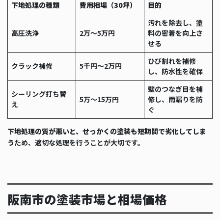
下地処理の種類
費用相場（30坪）
目的
汚れを除去し、塗
高圧洗浄
2万〜5万円
料の密着を向上さ
せる
ひび割れを補修
クラック補修
5千円〜2万円
し、防水性を確保
壁のつなぎ目を補
シーリング打ち替
5万〜15万円
修し、雨漏りを防
え
ぐ
下地処理の質が悪いと、せっかくの塗装も短期間で劣化してしま
う
ため、適切な処理を行うことが大切です。
阪南市の塗装市場と相場価格