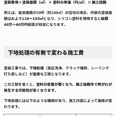
塗装費用 = 塗装面積（㎡） × 塗料の単価（円/㎡） × 施工回数
例えば、延床面積が30坪（約100㎡）の住宅の場合、外壁の塗装面
積はおよそ
120〜150㎡
となり、シリコン塗料を使用すると
総額
40万〜60万円
程度が目安になります。
下地処理の有無で変わる施工費
塗装工事では、
下地処理
（高圧洗浄、クラック補修、シーリング
打ち直しなど）が重要な工程となります。
この工程を省くと、
塗料の密着が悪くなり、施工後数年で剥がれが
発生する可能性が高くなります
。
下地処理には以下のような種類があり、施工内容によって価格が変
わります。