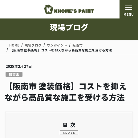
コ
ナ
ン
ビ
MENU
テ
ゲ
ン
ー
現場ブログ
ツ
シ
に
ョ
移
ン
HOME
現場ブログ
ワンポイント
阪南市
動
に
【阪南市 塗装価格】コストを抑えながら高品質な施工を受ける方法
移
動
2025年2月27日
阪南市
【阪南市 塗装価格】コストを抑え
ながら高品質な施工を受ける方法
目次
CLOSE