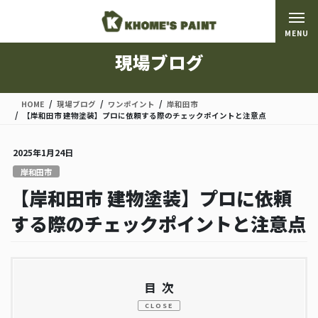
コ
ナ
ン
ビ
MENU
テ
ゲ
ン
ー
現場ブログ
ツ
シ
に
ョ
移
ン
HOME
現場ブログ
ワンポイント
岸和田市
動
に
【岸和田市 建物塗装】プロに依頼する際のチェックポイントと注意点
移
動
2025年1月24日
岸和田市
【岸和田市 建物塗装】プロに依頼
する際のチェックポイントと注意点
目次
CLOSE