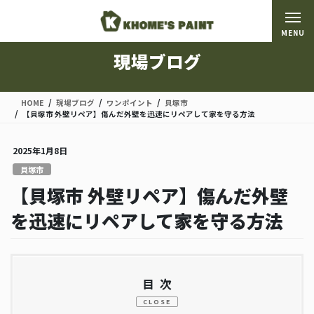
コ
ナ
ン
ビ
MENU
テ
ゲ
ン
ー
現場ブログ
ツ
シ
に
ョ
移
ン
HOME
現場ブログ
ワンポイント
貝塚市
動
に
【貝塚市 外壁リペア】傷んだ外壁を迅速にリペアして家を守る方法
移
動
2025年1月8日
貝塚市
【貝塚市 外壁リペア】傷んだ外壁
を迅速にリペアして家を守る方法
目次
CLOSE