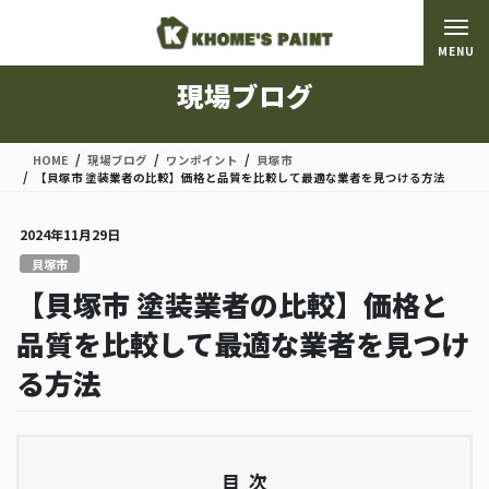
コ
ナ
ン
ビ
MENU
テ
ゲ
ン
ー
現場ブログ
ツ
シ
に
ョ
移
ン
HOME
現場ブログ
ワンポイント
貝塚市
動
に
【貝塚市 塗装業者の比較】価格と品質を比較して最適な業者を見つける方法
移
動
2024年11月29日
貝塚市
【貝塚市 塗装業者の比較】価格と
品質を比較して最適な業者を見つけ
る方法
目次