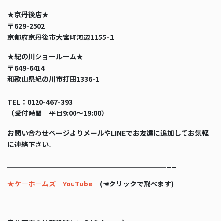
★京丹後店★
〒629-2502
京都府京丹後市大宮町河辺1155-１
★紀の川ショールーム★
〒649-6414
和歌山県紀の川市打田1336-1
TEL：0120-467-393
（受付時間 平日9:00〜19:00）
お問い合わせページよりメールやLINEでお友達に追加してお気軽
に連絡下さい。
＿＿＿＿＿＿＿＿＿＿＿＿＿＿＿＿＿＿＿＿＿＿＿__
★ケーホームズ YouTube
(☚クリックで飛べます)