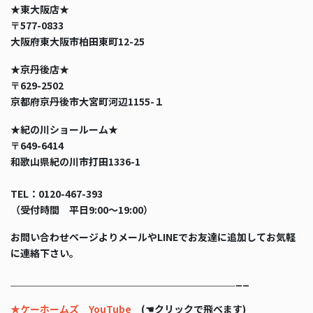
★東大阪店★
〒577-0833
大阪府東大阪市柏田東町12-25
★京丹後店★
〒629-2502
京都府京丹後市大宮町河辺1155-１
★紀の川ショールーム★
〒649-6414
和歌山県紀の川市打田1336-1
TEL：0120-467-393
（受付時間 平日9:00〜19:00）
お問い合わせページよりメールやLINEでお友達に追加してお気軽
に連絡下さい。
＿＿＿＿＿＿＿＿＿＿＿＿＿＿＿＿＿＿＿＿＿＿＿__
★ケーホームズ YouTube
(☚クリックで飛べます)