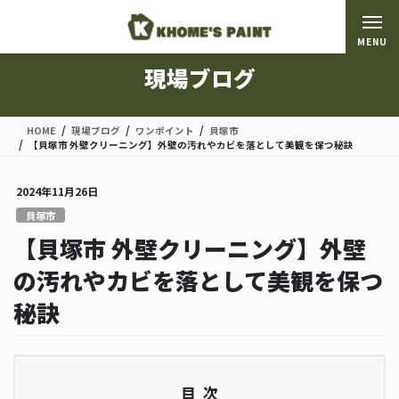
コ
ナ
ン
ビ
MENU
テ
ゲ
ン
ー
現場ブログ
ツ
シ
に
ョ
移
ン
HOME
現場ブログ
ワンポイント
貝塚市
動
に
【貝塚市 外壁クリーニング】外壁の汚れやカビを落として美観を保つ秘訣
移
動
2024年11月26日
貝塚市
【貝塚市 外壁クリーニング】外壁
の汚れやカビを落として美観を保つ
秘訣
目次