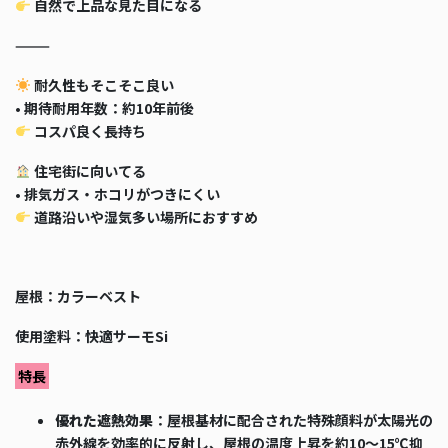
自然で上品な見た目になる
⸻
耐久性もそこそこ良い
• 期待耐用年数：約10年前後
コスパ良く長持ち
住宅街に向いてる
• 排気ガス・ホコリがつきにくい
道路沿いや湿気多い場所におすすめ
屋根：カラーベスト
使用塗料：快適サーモSi
特長
優れた遮熱効果
：屋根基材に配合された特殊顔料が太陽光の
赤外線を効率的に反射し、屋根の温度上昇を約10～15℃抑