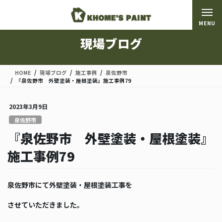
コ
ナ
ン
ビ
MENU
テ
ゲ
ン
ー
現場ブログ
ツ
シ
に
ョ
移
ン
HOME
現場ブログ
施工事例
泉佐野市
動
に
『泉佐野市 外壁塗装・屋根塗装』施工事例79
移
動
2023年3月9日
泉佐野市
『泉佐野市 外壁塗装・屋根塗装』
施工事例79
泉佐野市にて外壁塗装・屋根塗装工事を
させていただきました。