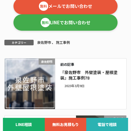
メールでお問い合わせ
無料
LINEでお問い合わせ
無料
泉佐野市
、
施工事例
カテゴリー
泉佐野市
前の記事
『泉佐野市 外壁塗装・屋根塗
装』施工事例78
2023年3月9日
ワンポイント
次の記事
LINE相談
無料お見積もり
電話で相談
#018『リペア工事』