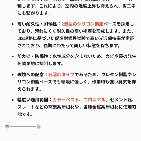
制します。これにより、室内の温度上昇も抑えられ、省エネ
にも繋がります。
高い耐久性・耐候性
：
2液型のシリコン樹脂
ベースを採用し
ており、汚れにくく耐久性の高い塗膜を形成します。また、
JIS規格に基づいた促進耐候性試験で高い光沢保持率が実証
されており、長期にわたって美しい状態を保ちます。
防カビ・防藻性
：水性成分を含まないため、カビや藻の発生
を効果的に抑制します。
環境への配慮
：
弱溶剤タイプ
であるため、ウレタン樹脂やシ
リコン樹脂ベースでも環境に優しく、作業時も強い臭気を抑
えられます。
幅広い適用範囲
：
カラーベスト、コロニアル
、セメント瓦、
スレートなどの窯業系屋根材や、各種金属系屋根材に使用可
能です。
━━━━━━