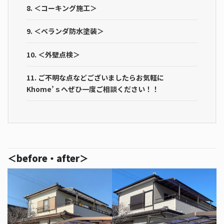
8.
＜コーキング施工＞
9.
＜ベランダ防水塗装＞
10.
＜外壁点検＞
11.
ご不明な点などございましたらお気軽に
Khome’ｓへぜひ一度ご相談ください！！
＜before・after＞