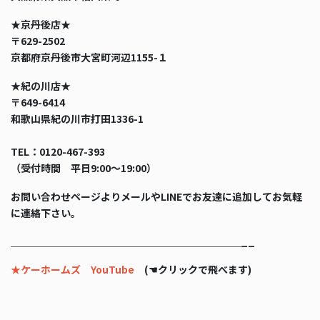
★京丹後店★
〒629-2502
京都府京丹後市大宮町河辺1155-１
★紀の川店★
〒649-6414
和歌山県紀の川市打田1336-1
TEL：0120-467-393
（受付時間 平日9:00〜19:00）
お問い合わせページよりメールやLINEでお友達に追加してお気軽
に連絡下さい。
＿＿＿＿＿＿＿＿＿＿＿＿＿＿＿＿＿＿＿＿＿＿＿__
★ケーホームズ YouTube
(☚クリックで飛べます)