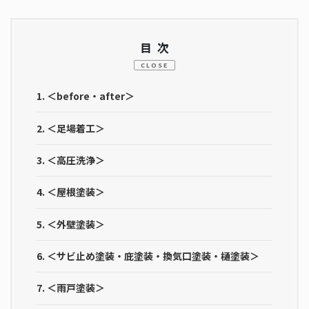
目次
CLOSE
1.
＜before・after＞
2.
＜足場着工＞
3.
＜高圧洗浄＞
4.
＜屋根塗装＞
5.
＜外壁塗装＞
6.
＜サビ止め塗装・庇塗装・換気口塗装・樋塗装＞
7.
＜雨戸塗装＞