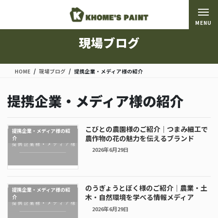
コ
ナ
ン
ビ
MENU
テ
ゲ
ン
ー
現場ブログ
ツ
シ
に
ョ
移
ン
HOME
現場ブログ
提携企業・メディア様の紹介
動
に
移
提携企業・メディア様の紹介
動
こびとの農園様のご紹介｜つまみ細工で
提携企業・メディア様の紹
農作物の花の魅力を伝えるブランド
介
2026年6月29日
のうぎょうとぼく様のご紹介｜農業・土
提携企業・メディア様の紹
木・自然環境を学べる情報メディア
介
2026年6月29日