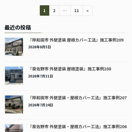
投
ペ
ペ
ペ
1
2
…
11
»
稿
ー
ー
ー
の
ジ
ジ
ジ
ペ
最近の投稿
ー
ジ
『岸和田市 外壁塗装 屋根カバー工法』施工事例209
送
2026年8月5日
り
『泉佐野市 外壁塗装 屋根塗装』施工事例208
2026年7月31日
『岸和田市 外壁塗装・屋根カバー工法』施工事例207
2026年7月24日
『泉佐野市 外壁塗装・屋根カバー工法』施工事例206