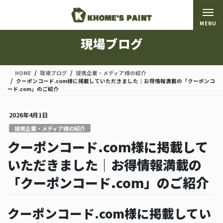
コ
ナ
ン
ビ
MENU
テ
ゲ
ン
ー
現場ブログ
ツ
シ
に
ョ
移
ン
HOME
現場ブログ
提携企業・メディア様の紹介
動
に
クーポンコード.com様に掲載していただきました｜お得情報満載の「クーポンコ
移
ード.com」のご紹介
動
2026年4月1日
提携企業・メディア様の紹介
クーポンコード.com様に掲載して
いただきました｜お得情報満載の
「クーポンコード.com」のご紹介
クーポンコード.com様に掲載してい