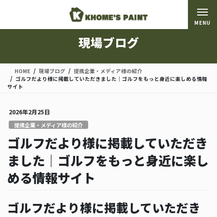
コ
ナ
ン
ビ
MENU
テ
ゲ
ン
ー
現場ブログ
ツ
シ
に
ョ
移
ン
HOME
現場ブログ
提携企業・メディア様の紹介
動
に
ゴルフだより様に掲載していただきました｜ゴルフをもっと身近に楽しめる情報
移
サイト
動
2026年2月25日
提携企業・メディア様の紹介
ゴルフだより様に掲載していただき
ました｜ゴルフをもっと身近に楽し
める情報サイト
ゴルフだより様に掲載していただき