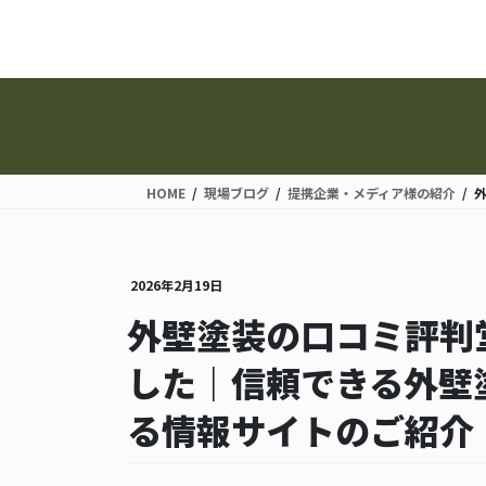
コ
ナ
ン
ビ
テ
ゲ
ン
ー
ツ
シ
に
ョ
移
ン
動
に
HOME
現場ブログ
提携企業・メディア様の紹介
移
動
2026年2月19日
外壁塗装の口コミ評判
した｜信頼できる外壁
る情報サイトのご紹介