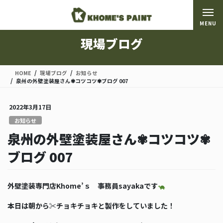
コ
ナ
ン
ビ
MENU
テ
ゲ
ン
ー
現場ブログ
ツ
シ
に
ョ
移
ン
HOME
現場ブログ
お知らせ
動
に
泉州の外壁塗装屋さん✾コツコツ✾ブログ 007
移
動
2022年3月17日
お知らせ
泉州の外壁塗装屋さん✾コツコツ✾
ブログ 007
外壁塗装専門店Khome’ｓ 事務員sayakaです
本日は朝から✂チョキチョキと製作をしていました！