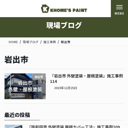
コ
ナ
ン
ビ
MENU
テ
ゲ
ン
ー
現場ブログ
ツ
シ
に
ョ
移
ン
HOME
現場ブログ
施工事例
岩出市
動
に
移
岩出市
動
『岩出市 外壁塗装・屋根塗装』施工事例
岩出市
114
2023年11月25日
最近の投稿
『岸和田市 外壁塗装 屋根カバー工法』施工事例209